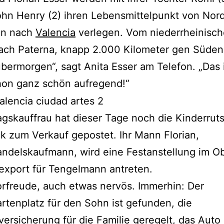
hn Henry (2) ihren Lebensmittelpunkt von Nor
en nach
Valencia
verlegen. Vom niederrheinisc
ach Paterna, knapp 2.000 Kilometer gen Süden.
übermorgen“, sagt Anita Esser am Telefon. „Das i
hon ganz schön aufregend!“
agskauffrau hat dieser Tage noch die Kinderrut
 zum Verkauf gepostet. Ihr Mann Florian,
ndelskaufmann, wird eine Festanstellung im O
xport für Tengelmann antreten.
orfreude, auch etwas nervös. Immerhin: Der
rtenplatz für den Sohn ist gefunden, die
ersicherung für die Familie geregelt, das Auto