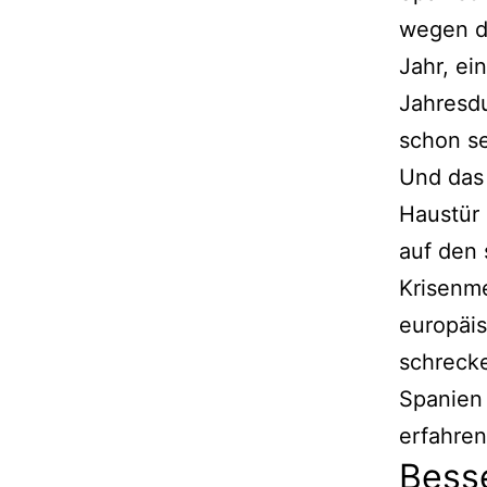
wegen d
Jahr, ei
Jahresdu
schon se
Und das 
Haustür 
auf den 
Krisenm
europäis
schreck
Spanien 
erfahre
Besse