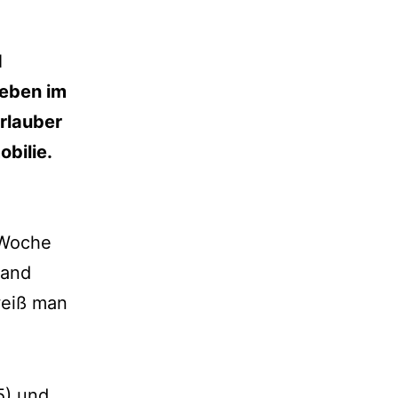
d
Leben im
rlauber
bilie.
 Woche
Land
weiß man
5) und