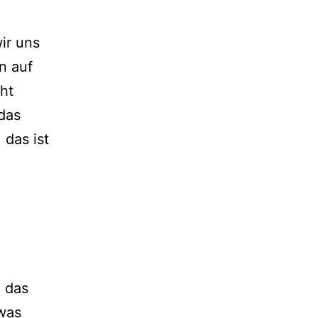
ir uns
n auf
cht
das
 das ist
d das
twas