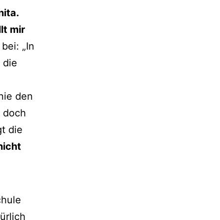
nita.
lt mir
bei: „In
 die
nie den
r doch
t die
nicht
chule
ürlich