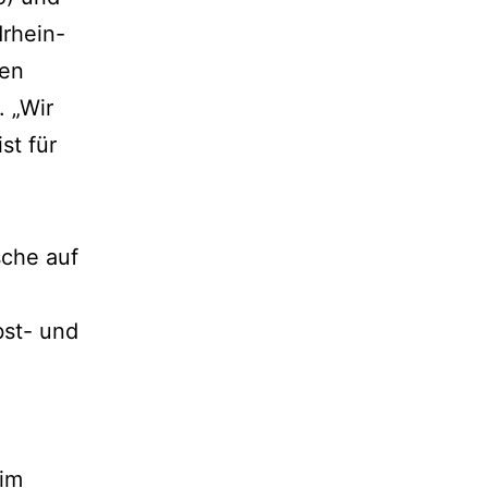
drhein-
hen
 „Wir
st für
sche auf
bst- und
 im