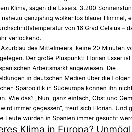
em Klima, sagen die Essers. 3.200 Sonnenstu
n nahezu ganzjährig wolkenlos blauer Himmel, e
rchschnittstemperatur von 16 Grad Celsius – da
hr verlockend.
Azurblau des Mittelmeers, keine 20 Minuten vo
gelegen. Der große Pluspunkt: Florian Esser ist
spanischen Arbeitsmarkt angewiesen. Die
eldungen in deutschen Medien über die Folgen
chen Sparpolitik in Südeuropa können ihn nich
en. Wie das? „Nun, ganz einfach, Obst und Ge
wird immer gegessen“, freut sich Florian. Und 
ne Leute würden in Spanien immer gesucht wer
res Klima in Europa? Unmögl