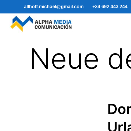
allhoff.michael@gmail.com
+34 692 443 244
Neue d
Dor
Ur