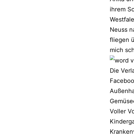
ihrem So
Westfal
Neuss n
fliegen 
mich sc
Die Verl
Facebook
Außenha
Gemüsee
Voller V
Kinderga
Krankenv