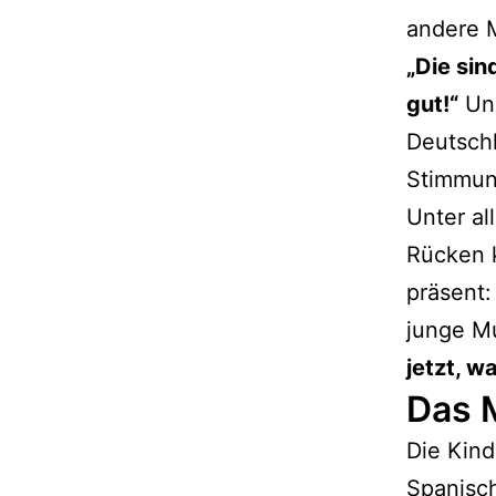
andere M
„Die sin
gut!“
Und
Deutschl
Stimmun
Unter al
Rücken 
präsent:
junge M
jetzt, w
Das 
Die Kind
Spanisch