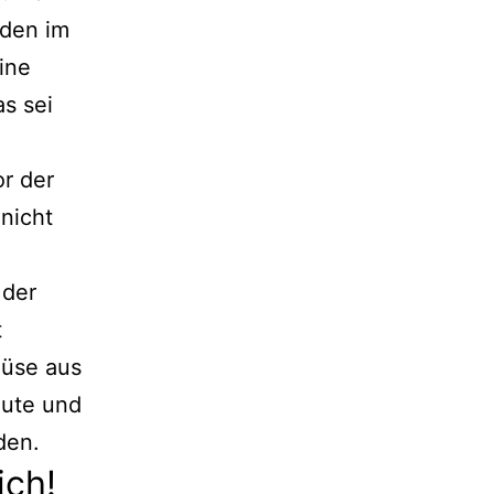
nden im
ine
s sei
r der
 nicht
 der
t
müse aus
gute und
den.
ich!