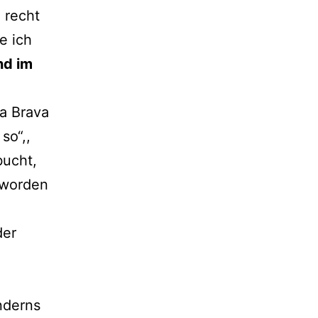
 recht
e ich
nd im
ta Brava
so“,,
bucht,
eworden
der
nderns