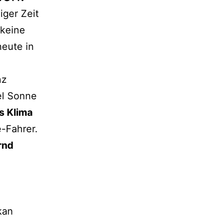
iger Zeit
 keine
heute in
nz
iel Sonne
s Klima
-Fahrer.
rnd
kan