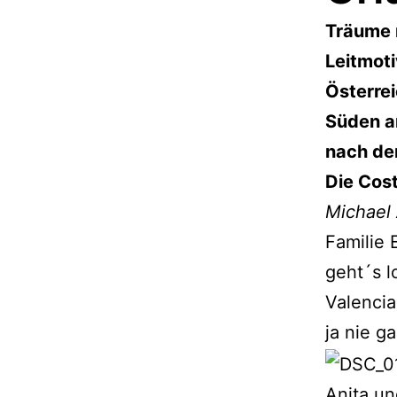
Träume 
Leitmot
Österrei
Süden a
nach der
Die Cost
Michael 
Familie 
geht´s l
Valencia
ja nie 
Anita un