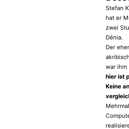
Stefan K
hat er M
zwei Stu
Dénia.
Der ehe
akribisc
war ihm 
hier ist
Keine a
vergleic
Mehrmal
Computer
realisie