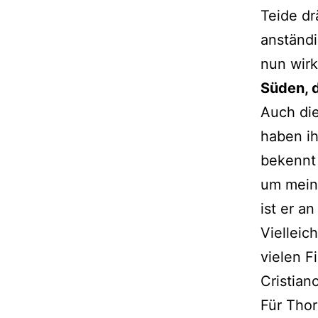
Teide d
anständi
nun wirk
Süden, d
Auch die
haben ih
bekennt 
um meine
ist er a
Vielleic
vielen F
Cristian
Für Tho