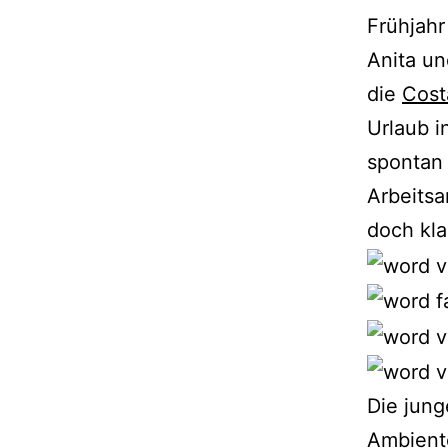
Frühjah
Anita un
die
Cost
Urlaub i
spontan
Arbeitsa
doch kl
Die jung
Ambiente