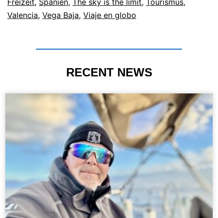
Freizeit
,
Spanien
,
The sky is the limit
,
Tourismus
,
Valencia
,
Vega Baja
,
Viaje en globo
RECENT NEWS