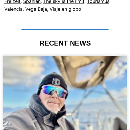
Freizeit
,
Spanien
,
The sky is the limit
,
Tourismus
,
Valencia
,
Vega Baja
,
Viaje en globo
RECENT NEWS